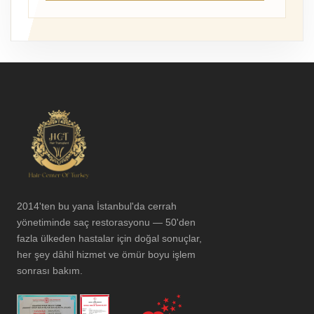
2014'ten bu yana İstanbul'da cerrah
yönetiminde saç restorasyonu — 50'den
fazla ülkeden hastalar için doğal sonuçlar,
her şey dâhil hizmet ve ömür boyu işlem
sonrası bakım.