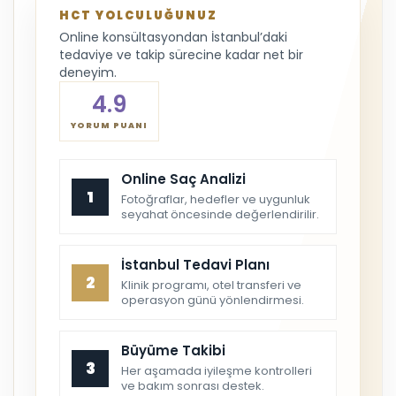
HCT YOLCULUĞUNUZ
Online konsültasyondan İstanbul’daki
tedaviye ve takip sürecine kadar net bir
deneyim.
4.9
YORUM PUANI
Online Saç Analizi
1
Fotoğraflar, hedefler ve uygunluk
seyahat öncesinde değerlendirilir.
İstanbul Tedavi Planı
2
Klinik programı, otel transferi ve
operasyon günü yönlendirmesi.
Büyüme Takibi
3
Her aşamada iyileşme kontrolleri
ve bakım sonrası destek.