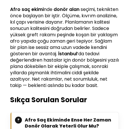
Afro saç ekimi
nde
donör alan
seçimi, teknikten
önce başlayan bir iştir. Ölçüme, kıvrım analizine,
kıl çapı verisine dayanır. Planlamanın kalitesi
sonucun kalitesini doğrudan belirler. Sadece
yüksek greft rakamı peşinde koşan bir yaklaşım
afro yapıda çoğu zaman geri tepiyor. Sağlam
bir plan ise sessiz ama uzun vadede kendini
gösteren bir avantaj.
İstanbul
’da tedavi
değerlendiren hastalar için donör bölgesini yazılı
plana dökebilen bir ekiple çalışmak, sonraki
yıllarda pişmanlık ihtimalini ciddi şekilde
azaltıyor. Net rakamlar, net sorumluluk, net
takip — beklenti aslında bu kadar basit.
Sıkça Sorulan Sorular
Afro Saç Ekiminde Ense Her Zaman
Donör Olarak Yeterli Olur Mu?