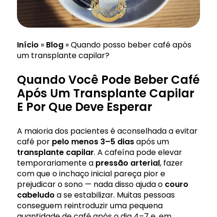
Início
»
Blog
»
Quando posso beber café após
um transplante capilar?
Quando Você Pode Beber Café
Após Um Transplante Capilar
E Por Que Deve Esperar
A maioria dos pacientes é aconselhada a evitar
café por
pelo menos 3–5 dias
após um
transplante
capilar
. A cafeína pode elevar
temporariamente a
pressão arterial
, fazer
com que o inchaço inicial pareça pior e
prejudicar o sono — nada disso ajuda o
couro
cabeludo
a se estabilizar. Muitas pessoas
conseguem reintroduzir uma pequena
quantidade de café após o dia 4–7 e, em