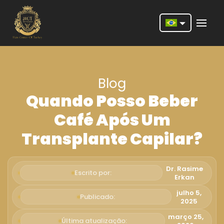
Nederlands
English
Blog
Français
Quando Posso Beber
Deutsch
Café Após Um
Português
Transplante Capilar?
Español
Türkçe
Dr. Rasime
Escrito por:
Erkan
Italiano
julho 5,
Publicado:
2025
Română
março 25,
Última atualização: