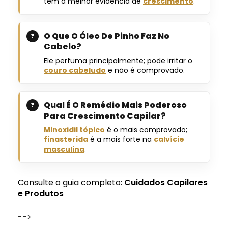
tem a melhor evidência de
crescimento
.
O Que O Óleo De Pinho Faz No
Cabelo?
Ele perfuma principalmente; pode irritar o
couro cabeludo
e não é comprovado.
Qual É O Remédio Mais Poderoso
Para Crescimento Capilar?
Minoxidil tópico
é o mais comprovado;
finasterida
é a mais forte na
calvície
masculina
.
Consulte o guia completo:
Cuidados Capilares
e Produtos
-->