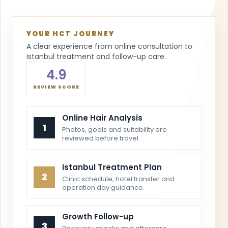
YOUR HCT JOURNEY
A clear experience from online consultation to
Istanbul treatment and follow-up care.
4.9
REVIEW SCORE
Online Hair Analysis
1
Photos, goals and suitability are
reviewed before travel.
Istanbul Treatment Plan
2
Clinic schedule, hotel transfer and
operation day guidance.
Growth Follow-up
3