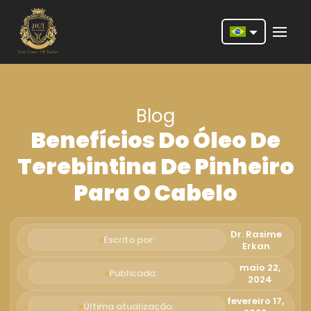
Nederlands
English
Blog
Français
Benefícios Do Óleo De
Deutsch
Terebintina De Pinheiro
Português
Para O Cabelo
Español
Türkçe
Dr. Rasime
Escrito por:
Erkan
Italiano
maio 22,
Publicado:
2024
Română
fevereiro 17,
Última atualização: