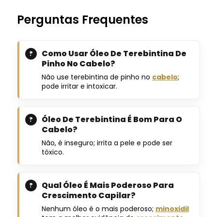
Perguntas Frequentes
Como Usar Óleo De Terebintina De
Pinho No Cabelo?
Não use terebintina de pinho no
cabelo
;
pode irritar e intoxicar.
Óleo De Terebintina É Bom Para O
Cabelo?
Não, é inseguro; irrita a pele e pode ser
tóxico.
Qual Óleo É Mais Poderoso Para
Crescimento Capilar?
Nenhum óleo é o mais poderoso;
minoxidil