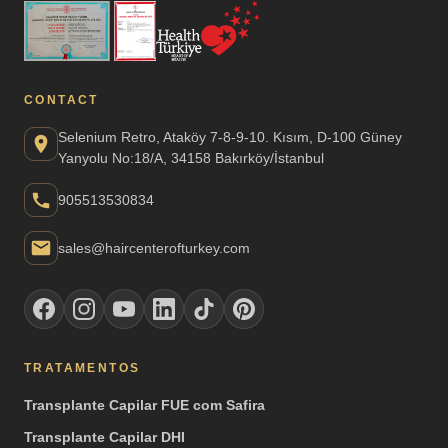
CONTACT
Selenium Retro, Ataköy 7-8-9-10. Kısım, D-100 Güney
Yanyolu No:18/A, 34158 Bakırköy/İstanbul
905513530834
sales@haircenterofturkey.com
TRATAMENTOS
Transplante Capilar FUE com Safira
Transplante Capilar DHI