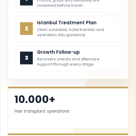
Photos, goals and suitability are
reviewed before travel.
Istanbul Treatment Plan
2
Clinic schedule, hotel transfer and
operation day guidance.
Growth Follow-up
3
Recovery checks and aftercare
support through every stage.
10.000+
Hair transplant operations