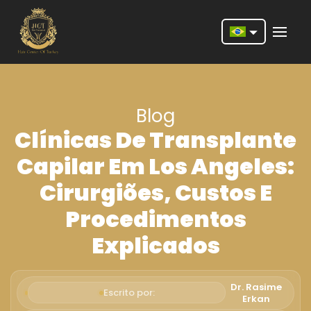
Nederlands
English
Blog
Français
Clínicas De Transplante
Deutsch
Capilar Em Los Angeles:
Português
Cirurgiões, Custos E
Español
Procedimentos
Türkçe
Explicados
Italiano
Română
Dr. Rasime
Escrito por:
Erkan