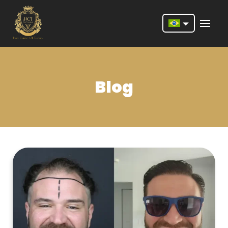
Nederlands
English
Blog
Français
Deutsch
Português
Español
Türkçe
Italiano
Română