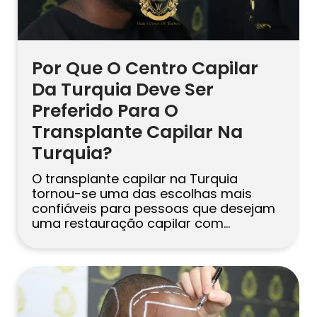
Por Que O Centro Capilar
Da Turquia Deve Ser
Preferido Para O
Transplante Capilar Na
Turquia?
O transplante capilar na Turquia
tornou-se uma das escolhas mais
confiáveis ​​para pessoas que desejam
uma restauração capilar com
aparência natural, duradoura e
planejada profissionalmente. Ao longo
dos anos, a Turquia construiu uma
forte reputação neste campo graças a
equipas médicas experientes, técnicas
modernas e viagens de tratamento