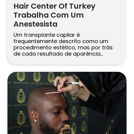
Hair Center Of Turkey
Trabalha Com Um
Anestesista
Um transplante capilar é
frequentemente descrito como um
procedimento estético, mas por trás
de cada resultado de aparência
natural existe um processo médico
sério. O desenho da linha do cabelo, o
número de enxertos, a qualidade da
área doadora e a experiência do
cirurgião são importantes. No entanto,
um assunto às vezes é esquecido
pelos […]