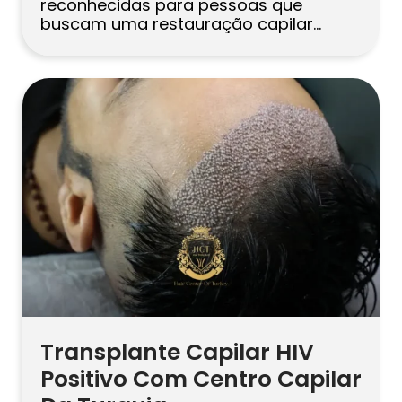
reconhecidas para pessoas que
buscam uma restauração capilar
natural, duradoura e planejada
profissionalmente. Como as
expectativas mudaram, muitos
pacientes deixaram de procurar
apenas um procedimento médico. Eles
também buscam conforto,
privacidade, comunicação clara e uma
jornada de tratamento organizada do
início ao fim. É aqui […]
Transplante Capilar HIV
Positivo Com Centro Capilar