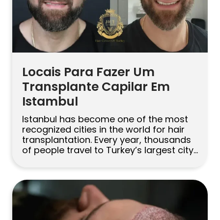
Русский
Български
Svenska
Locais Para Fazer Um
Transplante Capilar Em
Istambul
Istanbul has become one of the most
recognized cities in the world for hair
transplantation. Every year, thousands
of people travel to Turkey’s largest city
to restore their hair, improve their
appearance, and regain confidence
through modern hair restoration
techniques. The city offers many
options, from boutique clinics to large
medical centers. However, choosing the