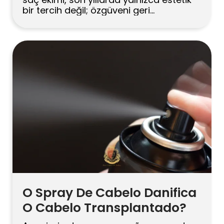
bir tercih değil; özgüveni geri
kazandıran bir “yenilenme” adımı olarak
görülüyor. Türkiye denince de akla ilk
gelen başlıklardan biri saç ekimi oluyor.
Özellikle Hair Center of Turkey, hem yurt
içinden hem de yurt dışından gelen
danışanların radarına giren […]
O Spray De Cabelo Danifica
O Cabelo Transplantado?