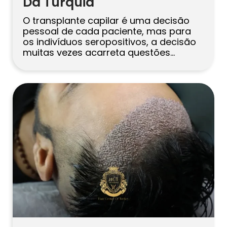
Da Turquia
O transplante capilar é uma decisão
pessoal de cada paciente, mas para
os indivíduos seropositivos, a decisão
muitas vezes acarreta questões
adicionais. A principal preocupação
não é apenas a densidade do cabelo, o
desenho da linha do cabelo ou o
resultado estético final. É também uma
questão de segurança médica,
privacidade, elegibilidade e se a […]