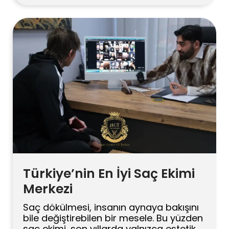
experiência geral em cirurgia de
transplante capilar. O cabelo com
textura afro tem sua própria anatomia,
comportamento de crescimento,
padrão de cachos e expectativas
estéticas. É […]
Türkiye’nin En İyi Saç Ekimi
Merkezi
Saç dökülmesi, insanın aynaya bakışını
bile değiştirebilen bir mesele. Bu yüzden
saç ekimi, son yıllarda yalnızca estetik