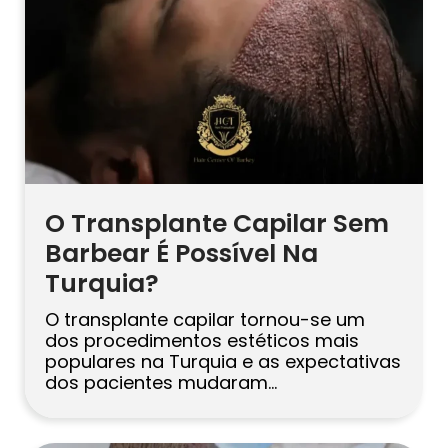
[…]
O Transplante Capilar Sem
Barbear É Possível Na
Turquia?
O transplante capilar tornou-se um
dos procedimentos estéticos mais
populares na Turquia e as expectativas
dos pacientes mudaram
significativamente ao longo dos anos.
No passado, a maioria das pessoas
aceitava que raspar toda a cabeça era