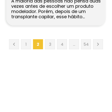
A maioria das pessoas não pensa duas
vezes antes de escolher um produto
modelador. Porém, depois de um
transplante capilar, esse hábito
simples de repente parece um risco. E é
uma preocupação justa – os enxertos
recém-transplantados passam por
uma fase delicada, e o produto errado
no momento errado pode interferir na
1
2
3
4
…
54
cicatrização ou até […]