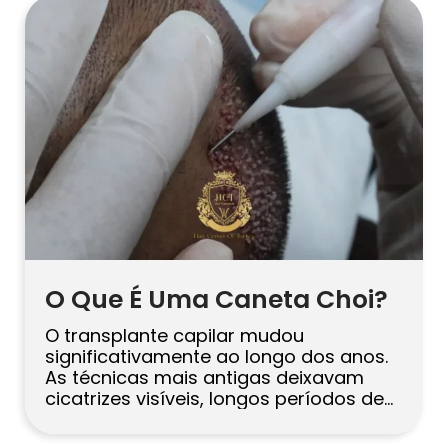
uma parte normal do processo. Hoje,
muitos pacientes desejam uma
experiência mais discreta. Eles querem
voltar à vida social […]
O Que É Uma Caneta Choi?
O transplante capilar mudou
significativamente ao longo dos anos.
As técnicas mais antigas deixavam
cicatrizes visíveis, longos períodos de
recuperação e resultados menos
naturais. Hoje, os métodos modernos