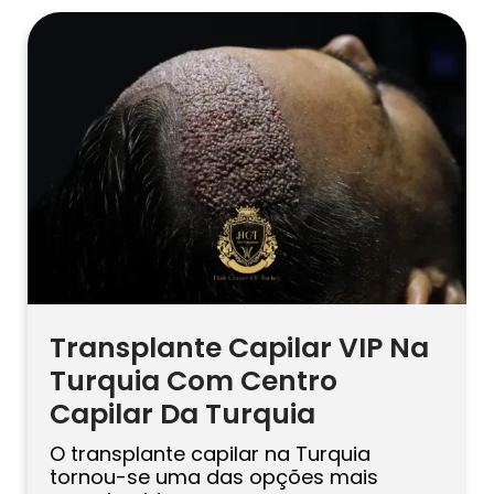
concentram-se na precisão, conforto,
densidade e direção natural do cabelo.
Uma das ferramentas mais
comentadas nessa área é a caneta
Choi, também conhecida como caneta
implantadora Choi. […]
Transplante Capilar VIP Na
Turquia Com Centro
Capilar Da Turquia
O transplante capilar na Turquia
tornou-se uma das opções mais