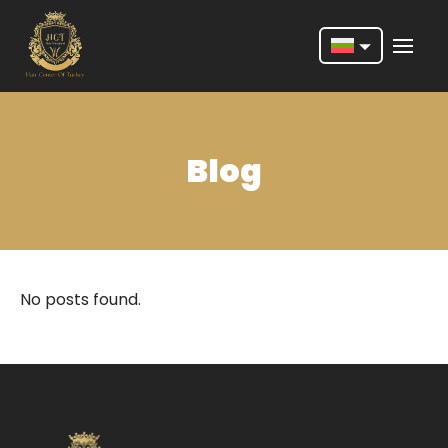
Nederlands
English
Blog
Français
Deutsch
Português
Español
No posts found.
Türkçe
Italiano
Română