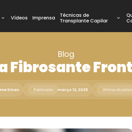
Técnicas de
Q
Vídeos
Imprensa
Transplante Capilar
C
Blog
a Fibrosante Front
ime Erkan
Publicado:
março 12, 2025
Última atualiz