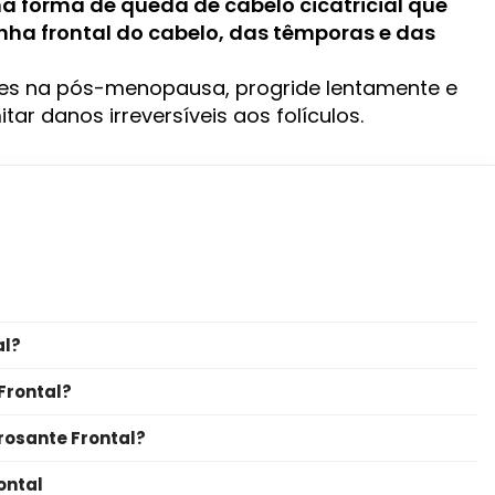
uma forma de
queda de cabelo
cicatricial que
nha frontal do
cabelo
, das têmporas e das
es na pós-menopausa, progride lentamente e
tar danos irreversíveis aos folículos.
al?
Frontal?
rosante Frontal?
ontal