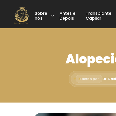
Sobre
Antes e
Transplante
nós
Depois
Capilar
Alopeci
Escrito por:
Dr. Ras