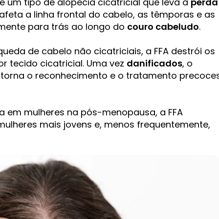
 é um tipo de alopecia cicatricial que leva à
perda
 afeta a linha frontal do cabelo, as têmporas e as
mente para trás ao longo do
couro cabeludo
.
eda de cabelo não cicatriciais, a FFA destrói os
or tecido cicatricial. Uma vez
danificados
, o
e torna o reconhecimento e o tratamento precoce
ra em mulheres na pós-menopausa, a FFA
ulheres mais jovens e, menos frequentemente,