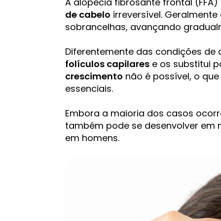
A alopecia fibrosante frontal (FFA)
de cabelo
irreversível. Geralmente
sobrancelhas, avançando gradual
Diferentemente das condições de qu
folículos capilares
e os substitui p
crescimento
não é possível, o qu
essenciais.
Embora a maioria dos casos ocor
também pode se desenvolver em m
em homens.