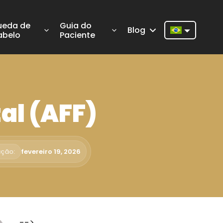
ueda de
Guia do
Blog
abelo
Paciente
Nederlands
English
Français
al (AFF)
Deutsch
Português
Español
ação:
fevereiro 19, 2026
Türkçe
Italiano
Română
-->