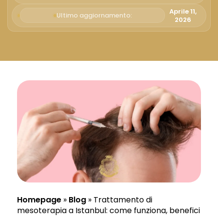
Русский
Aprile 11,
Ultimo aggiornamento:
2026
Български
Svenska
Homepage
»
Blog
»
Trattamento di
mesoterapia a Istanbul: come funziona, benefici