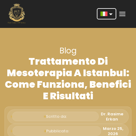
Nederlands
English
Blog
Français
Trattamento Di
Deutsch
Mesoterapia A Istanbul:
Português
Come Funziona, Benefici
Español
E Risultati
Türkçe
Italiano
Dr. Rasime
Scritto da:
Erkan
Română
Marzo 25,
Pubblicato:
2026