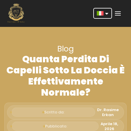
Nederlands
English
Blog
Français
Quanta Perdita Di
Deutsch
Capelli Sotto La Doccia È
Português
Effettivamente
Español
Normale?
Türkçe
Italiano
Dr. Rasime
Scritto da:
Erkan
Română
Aprile 18,
Pubblicato:
2026