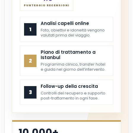
PUNTEGGIO RECENSIONI
Analisi capelli online
1
Foto, obiettivi e idoneità vengono
valutati prima del viaggio.
Piano di trattamento a
Istanbul
2
Programma clinico, transfer hotel
e guida nel giorno dell’intervento.
Follow-up della crescita
3
Controlli del recupero e supporto
post-trattamento in ogni fase.
10.000+