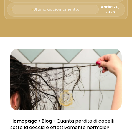
Русский
Aprile 20,
Ultimo aggiornamento:
2026
Български
Svenska
Homepage
»
Blog
»
Quanta perdita di capelli
sotto la doccia è effettivamente normale?