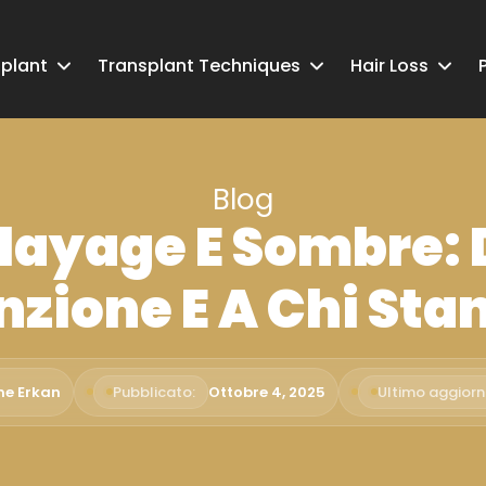
splant
Transplant Techniques
Hair Loss
Blog
layage E Sombre: D
zione E A Chi Sta
me Erkan
Pubblicato:
Ottobre 4, 2025
Ultimo aggior