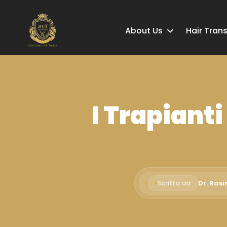
About Us
Hair Tran
I Trapianti
Scritto da:
Dr. Ras