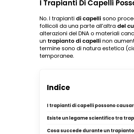
I Trapianti Di Capelli Po
No. I trapianti
di capelli
sono procedu
follicoli da una parte all’altra
del c
alterazioni del DNA o materiali can
un
trapianto di capelli
non aumenta i
termine sono di natura estetica (cic
temporanee.
Indice
I trapianti di capelli possono causar
Esiste un legame scientifico tra trap
Cosa succede durante un trapianto 