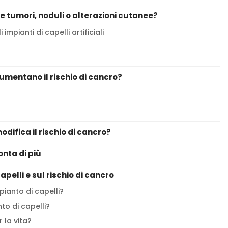
re tumori, noduli o alterazioni cutanee?
mpianti di capelli artificiali
 aumentano il rischio di cancro?
odifica il rischio di cancro?
onta di più
pelli e sul rischio di cancro
apianto di capelli?
to di capelli?
r la vita?