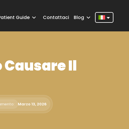
Patient Guide
Contattaci
Blog
Nederlands
English
Français
o Causare Il
Deutsch
Português
Español
Türkçe
amento:
Marzo 13, 2026
Italiano
Română