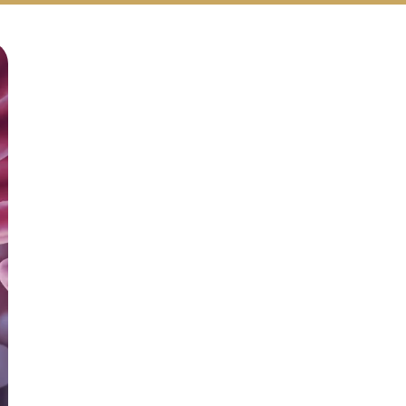
Русский
Български
Svenska