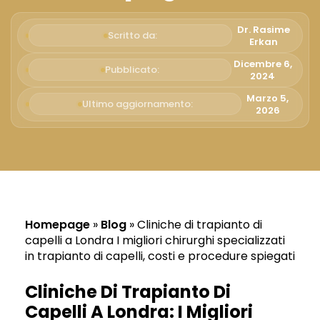
Русский
Български
Dr. Rasime
Scritto da:
Erkan
Svenska
Dicembre 6,
Pubblicato:
2024
Marzo 5,
Ultimo aggiornamento:
2026
Homepage
»
Blog
»
Cliniche di trapianto di
capelli a Londra I migliori chirurghi specializzati
in trapianto di capelli, costi e procedure spiegati
Cliniche Di Trapianto Di
Capelli A Londra: I Migliori