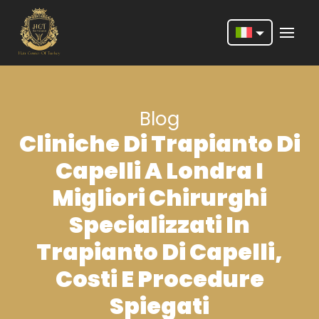
Nederlands
English
Blog
Français
Cliniche Di Trapianto Di
Deutsch
Capelli A Londra I
Português
Migliori Chirurghi
Español
Specializzati In
Türkçe
Trapianto Di Capelli,
Italiano
Costi E Procedure
Română
Spiegati