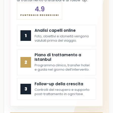
al trattamento a Istanbul e al follow-up.
4.9
PUNTEGGIO RECENSIONI
Analisi capelli online
1
Foto, obiettivi e idoneità vengono
valutati prima del viaggio.
Piano di trattamento a
Istanbul
2
Programma clinico, transfer hotel
e guida nel giorno dell’intervento.
Follow-up della crescita
3
Controlli del recupero e supporto
post-trattamento in ogni fase.