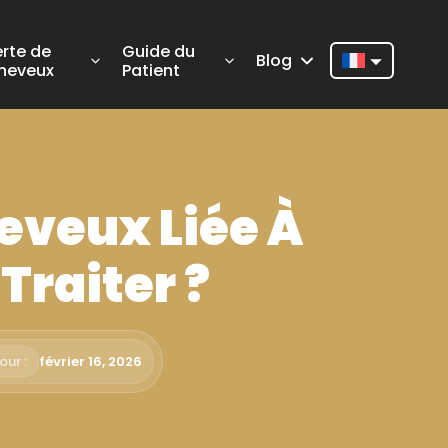
erte de
Guide du
Blog
heveux
Patient
Nederlands
English
Français
eveux Liée À
Deutsch
Português
Traiter ?
Español
Türkçe
our :
février 16, 2026
Italiano
Română