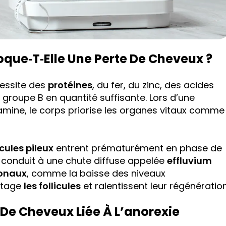
oque‑t‑elle Une Perte De Cheveux ?
cessite des
protéines
, du fer, du zinc, des acides
 groupe B en quantité suffisante. Lors d’une
famine, le corps priorise les organes vitaux comme
icules pileux
entrent prématurément en phase de
 conduit à une chute diffuse appelée
effluvium
onaux
, comme la baisse des niveaux
tage
les follicules
et ralentissent leur régénération
 De Cheveux Liée À L’anorexie