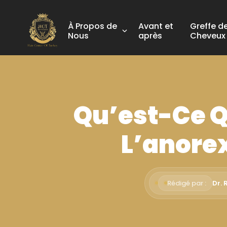
À Propos de
Avant et
Greffe d
Nous
après
Cheveux
Qu’est-Ce Q
L’anorex
Rédigé par :
Dr.