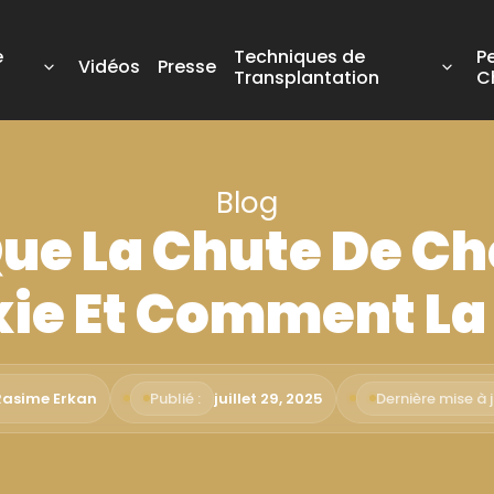
e
Techniques de
P
Vidéos
Presse
Transplantation
C
Blog
ue La Chute De Ch
ie Et Comment La 
 Rasime Erkan
Publié :
juillet 29, 2025
Dernière mise à j