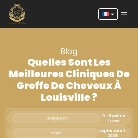
Nederlands
English
Blog
Français
Quelles Sont Les
Deutsch
Meilleures Cliniques De
Português
Greffe De Cheveux À
Español
Louisville ?
Türkçe
Italiano
Dr. Rasime
Rédigé par :
Erkan
Română
septembre 2,
Publié :
2025