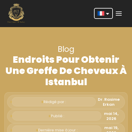
Nederlands
English
Blog
Français
Endroits Pour Obtenir
Deutsch
Une Greffe De Cheveux À
Português
Istanbul
Español
Türkçe
Dr. Rasime
Rédigé par :
Erkan
Italiano
mai 14,
Publié :
2026
Română
mai 19,
Dernière mise à jour :