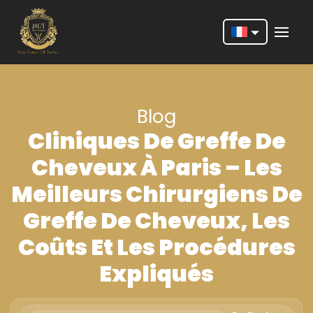
Nederlands
English
Blog
Français
Cliniques De Greffe De
Deutsch
Cheveux À Paris – Les
Português
Meilleurs Chirurgiens De
Español
Greffe De Cheveux, Les
Türkçe
Coûts Et Les Procédures
Italiano
Expliqués
Română