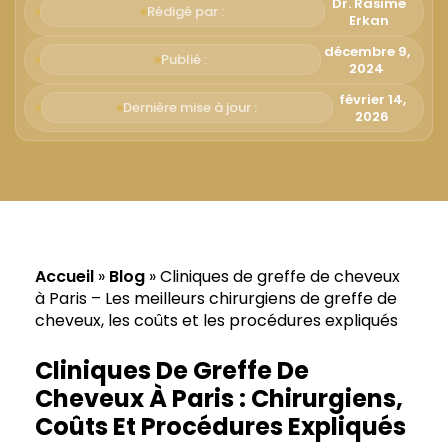
Русский
Dr. Rasime
Rédigé par :
Erkan
Български
décembre 9,
Publié :
2024
Svenska
février 14,
Dernière mise à jour :
2026
Accueil
»
Blog
»
Cliniques de greffe de cheveux
à Paris – Les meilleurs chirurgiens de greffe de
cheveux, les coûts et les procédures expliqués
Cliniques De Greffe De
Cheveux À Paris : Chirurgiens,
Coûts Et Procédures Expliqués