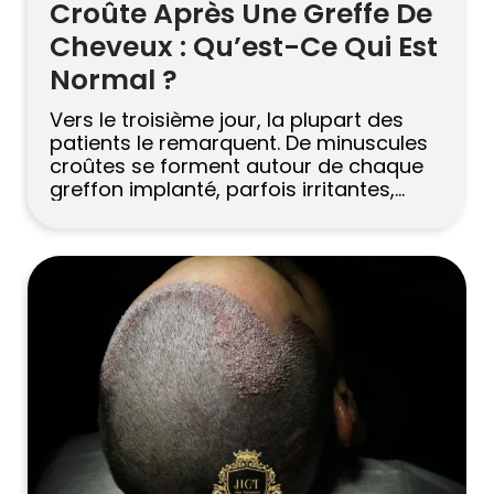
Croûte Après Une Greffe De
Cheveux : Qu’est-Ce Qui Est
Normal ?
Vers le troisième jour, la plupart des
patients le remarquent. De minuscules
croûtes se forment autour de chaque
greffon implanté, parfois irritantes,
parfois un peu douloureuses. Le miroir
semble soudain alarmant. Et le premier
réflexe ? A choisir. Ne le faites pas.
Croûte après une greffe de cheveux est
l’une des choses les plus courantes […]