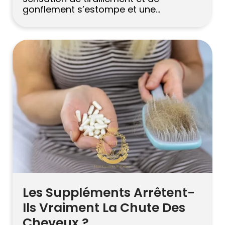
gonflement s’estompe et une
démangeaison faible et lancinante
apparaît à la place. La plupart des
patients ne s’y attendent pas. Ils se
préparaient à un gonflement, peut-être
une rougeur, une petite douleur. Mais
les démangeaisons ? Cette […]
Les Suppléments Arrêtent-
Ils Vraiment La Chute Des
Cheveux ?