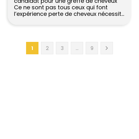
candidat pour une greffe de cheveux
Ce ne sont pas tous ceux qui font
l’expérience perte de cheveux nécessite
la même solution, et tous les patients
ne sont pas automatiquement adaptés
à la chirurgie. UN greffe de cheveux
fonctionne mieux lorsqu’il existe une
correspondance claire entre le type […]
1
2
3
…
9