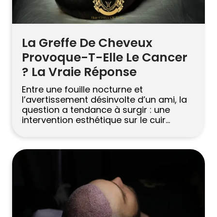
La Greffe De Cheveux
Provoque-T-Elle Le Cancer
? La Vraie Réponse
Entre une fouille nocturne et
l’avertissement désinvolte d’un ami, la
question a tendance à surgir : une
intervention esthétique sur le cuir
chevelu peut-elle déclencher quelque
chose de bien plus grave ? C’est une
bonne inquiétude. Restauration des
cheveux est devenu presque une
routine pour les gens en Europe, dans le
Golfe et en Amérique […]