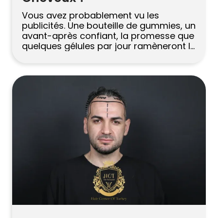
Vous avez probablement vu les
publicités. Une bouteille de gummies, un
avant-après confiant, la promesse que
quelques gélules par jour ramèneront la
racine de vos cheveux. Cela semble
facile. Et d’une certaine manière, c’est là
le problème. La perte de cheveux a
rarement une cause unique, donc l’idée
qu’un seul supplément puisse la réparer
discrètement […]