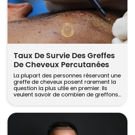
Русский
Български
Svenska
Taux De Survie Des Greffes
De Cheveux Percutanées
La plupart des personnes réservant une
greffe de cheveux posent rarement la
question la plus utile en premier. Ils
veulent savoir de combien de greffons
ils ont besoin, quel sera le prix, combien
de temps dure le voyage. Tous valides.
Mais le nombre qui détermine
discrètement le résultat à long terme
est tout autre chose […]