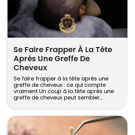
Se Faire Frapper À La Tête
Après Une Greffe De
Cheveux
Se faire frapper à la tête après une
greffe de cheveux : ce qui compte
vraiment Un coup à la tête après une
greffe de cheveux peut sembler
alarmant, surtout les premiers jours,
lorsque chaque petite sensation
semble chargée de sens. La partie
importante est le timing. Au début de la
guérison, les greffons continuent […]