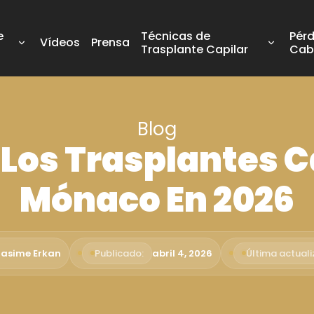
e
Técnicas de
Pérd
Vídeos
Prensa
Trasplante Capilar
Cab
Blog
 Los Trasplantes C
Mónaco En 2026
Rasime Erkan
Publicado:
abril 4, 2026
Última actuali