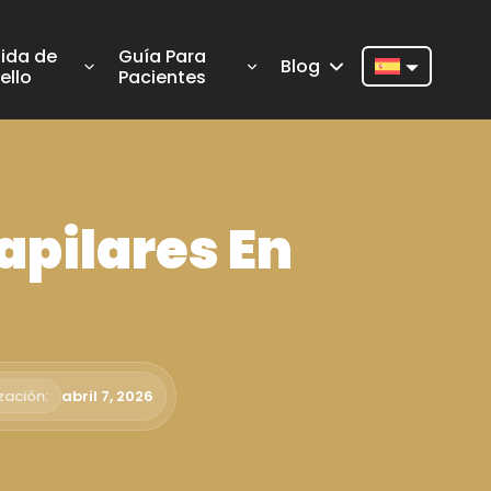
ida de
Guía Para
Blog
ello
Pacientes
Nederlands
English
Français
apilares En
Deutsch
Português
Español
Türkçe
zación:
abril 7, 2026
Italiano
Română