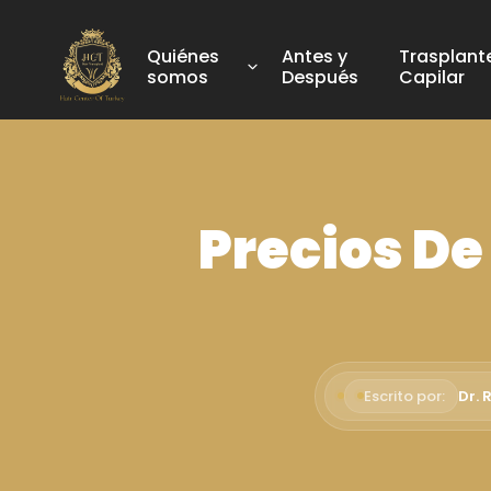
Quiénes
Antes y
Trasplant
somos
Después
Capilar
Precios De
Escrito por:
Dr. 