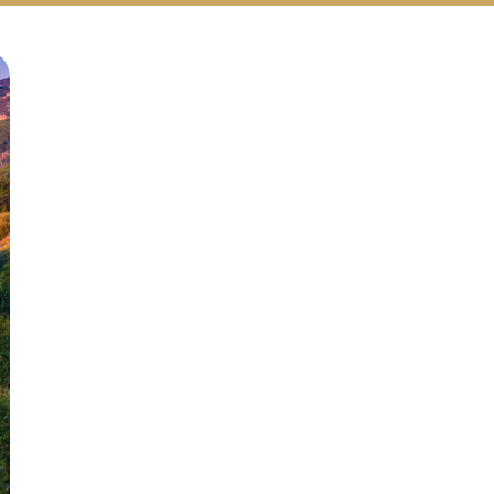
Русский
Български
Svenska