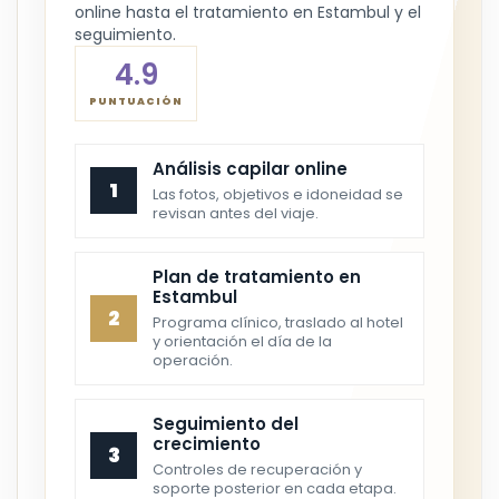
online hasta el tratamiento en Estambul y el
seguimiento.
4.9
PUNTUACIÓN
Análisis capilar online
1
Las fotos, objetivos e idoneidad se
revisan antes del viaje.
Plan de tratamiento en
Estambul
2
Programa clínico, traslado al hotel
y orientación el día de la
operación.
Seguimiento del
crecimiento
3
Controles de recuperación y
soporte posterior en cada etapa.