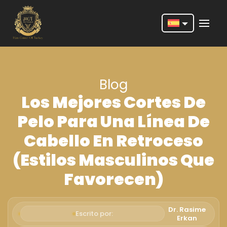
Nederlands
English
Blog
Français
Los Mejores Cortes De
Deutsch
Pelo Para Una Línea De
Português
Cabello En Retroceso
Español
(Estilos Masculinos Que
Türkçe
Favorecen)
Italiano
Română
Dr. Rasime
Escrito por:
Erkan