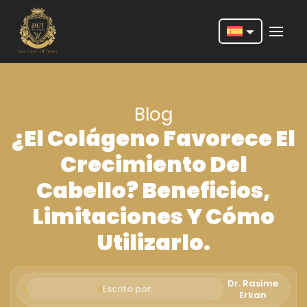
Nederlands
English
Blog
Français
¿el Colágeno Favorece El
Deutsch
Crecimiento Del
Português
Cabello? Beneficios,
Español
Limitaciones Y Cómo
Türkçe
Utilizarlo.
Italiano
Română
Dr. Rasime
Escrito por:
Erkan