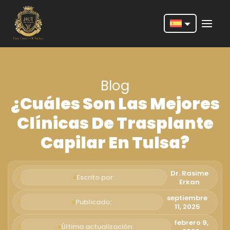
Nederlands
English
Blog
Français
¿Cuáles Son Las Mejores
Deutsch
Clínicas De Trasplante
Português
Capilar En Tulsa?
Español
Türkçe
Dr. Rasime
Escrito por:
Erkan
Italiano
septiembre
Publicado:
11, 2025
Română
febrero 9,
Última actualización: