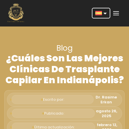
Nederlands
English
Blog
Français
¿Cuáles Son Las Mejores
Deutsch
Clínicas De Trasplante
Português
Capilar En Indianápolis?
Español
Türkçe
Dr. Rasime
Escrito por:
Erkan
Italiano
agosto 26,
Publicado:
2025
Română
febrero 12,
Última actualización: