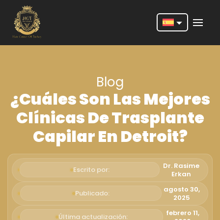
Nederlands
English
Blog
Français
¿Cuáles Son Las Mejores
Deutsch
Clínicas De Trasplante
Português
Capilar En Detroit?
Español
Türkçe
Dr. Rasime
Escrito por:
Erkan
Italiano
agosto 30,
Publicado:
2025
Română
febrero 11,
Última actualización: