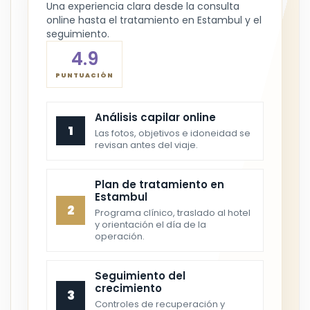
Una experiencia clara desde la consulta
online hasta el tratamiento en Estambul y el
seguimiento.
4.9
PUNTUACIÓN
Análisis capilar online
1
Las fotos, objetivos e idoneidad se
revisan antes del viaje.
Plan de tratamiento en
Estambul
2
Programa clínico, traslado al hotel
y orientación el día de la
operación.
Seguimiento del
crecimiento
3
Controles de recuperación y