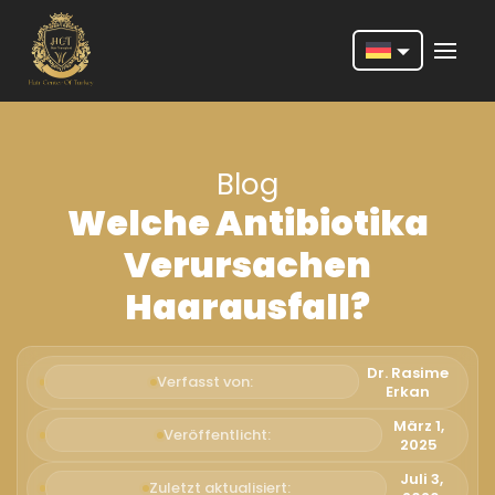
Nederlands
English
Blog
Français
Welche Antibiotika
Deutsch
Verursachen
Português
Haarausfall?
Español
Türkçe
Dr. Rasime
Verfasst von:
Erkan
Italiano
März 1,
Veröffentlicht:
2025
Română
Juli 3,
Zuletzt aktualisiert: