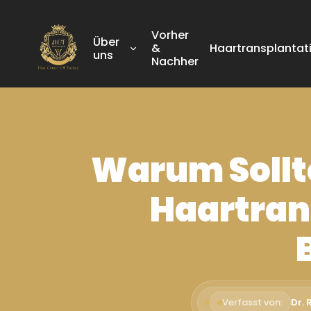
Vorher
Über
&
Haartransplantat
uns
Nachher
Warum Sollte
Haartran
Verfasst von:
Dr.