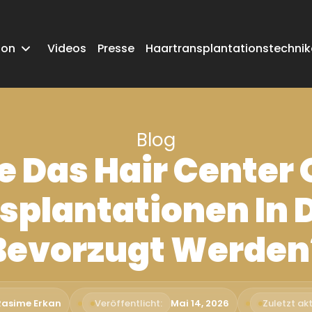
ion
Videos
Presse
Haartransplantationstechni
Blog
 Das Hair Center 
splantationen In D
Bevorzugt Werden
 Rasime Erkan
Veröffentlicht:
Mai 14, 2026
Zuletzt akt