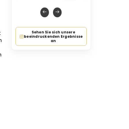
t
Sehen Sie sich unsere
beeindruckenden Ergebnisse
n
an
n