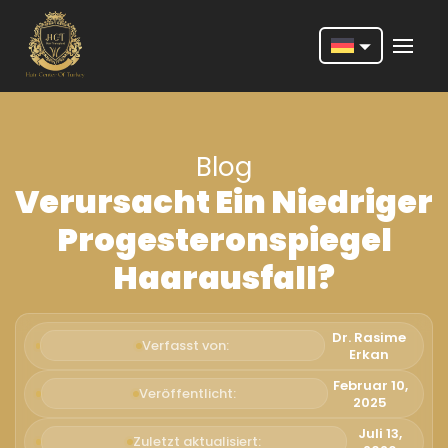
Nederlands
English
Blog
Français
Verursacht Ein Niedriger
Deutsch
Progesteronspiegel
Português
Haarausfall?
Español
Türkçe
Dr. Rasime
Verfasst von:
Erkan
Italiano
Februar 10,
Veröffentlicht:
2025
Română
Juli 13,
Zuletzt aktualisiert: