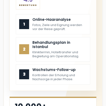
BEWERTUNG
Online-Haaranalyse
1
Fotos, Ziele und Eignung werden
vor der Reise geprüft.
Behandlungsplan in
Istanbul
2
Kliniktermin, Hoteltransfer und
Begleitung am Operationstag.
Wachstums-Follow-up
3
Kontrollen der Erholung und
Nachsorge in jeder Phase.