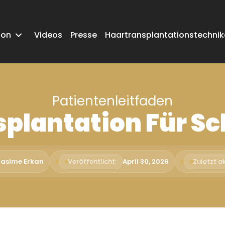
ion
Videos
Presse
Haartransplantationstechni
Patientenleitfaden
splantation Für S
Rasime Erkan
Veröffentlicht:
April 30, 2026
Zuletzt ak