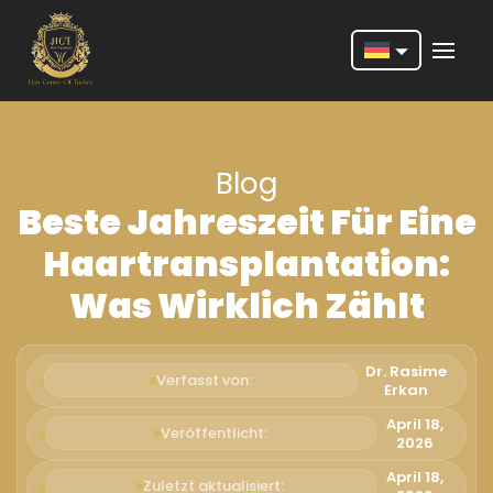
Nederlands
English
Blog
Français
Beste Jahreszeit Für Eine
Deutsch
Haartransplantation:
Português
Was Wirklich Zählt
Español
Türkçe
Dr. Rasime
Verfasst von:
Erkan
Italiano
April 18,
Veröffentlicht:
2026
Română
April 18,
Zuletzt aktualisiert: