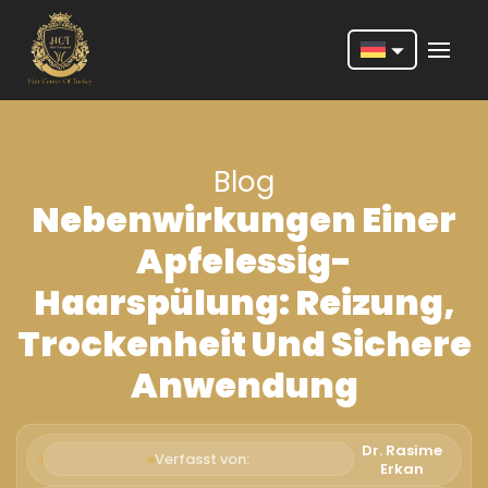
Nederlands
English
Blog
Français
Nebenwirkungen Einer
Deutsch
Apfelessig-
Português
Haarspülung: Reizung,
Español
Trockenheit Und Sichere
Türkçe
Anwendung
Italiano
Română
Dr. Rasime
Verfasst von:
Erkan