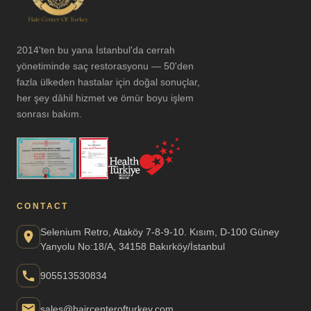
2014'ten bu yana İstanbul'da cerrah
yönetiminde saç restorasyonu — 50'den
fazla ülkeden hastalar için doğal sonuçlar,
her şey dâhil hizmet ve ömür boyu işlem
sonrası bakım.
CONTACT
Selenium Retro, Ataköy 7-8-9-10. Kısım, D-100 Güney
Yanyolu No:18/A, 34158 Bakırköy/İstanbul
905513530834
sales@haircenterofturkey.com