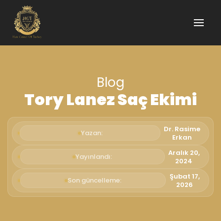
Blog
Tory Lanez Saç Ekimi
Dr. Rasime
Yazan:
Erkan
Aralık 20,
Yayınlandı:
2024
Şubat 17,
Son güncelleme:
2026