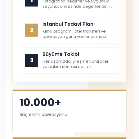
1
Fotoğraflar, hedefler ve uygunluk
seyahat öncesinde değerlendirilir.
İstanbul Tedavi Planı
2
Klinik programı, otel transferi ve
operasyon günü yönlendirmesi.
Büyüme Takibi
3
Her aşamada iyileşme kontrolleri
ve bakım sonrası destek.
10.000+
Saç ekimi operasyonu