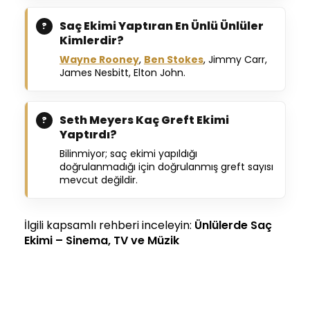
Saç Ekimi Yaptıran En Ünlü Ünlüler
Kimlerdir?
Wayne Rooney
,
Ben Stokes
, Jimmy Carr,
James Nesbitt, Elton John.
Seth Meyers Kaç Greft Ekimi
Yaptırdı?
Bilinmiyor; saç ekimi yapıldığı
doğrulanmadığı için doğrulanmış greft sayısı
mevcut değildir.
İlgili kapsamlı rehberi inceleyin:
Ünlülerde Saç
Ekimi – Sinema, TV ve Müzik