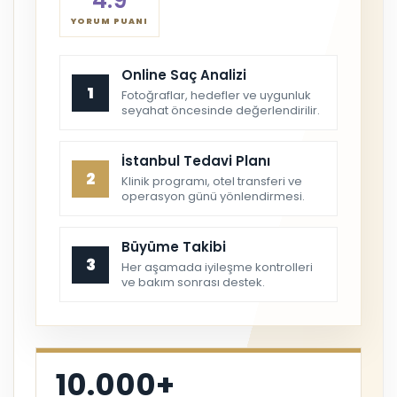
4.9
YORUM PUANI
Online Saç Analizi
1
Fotoğraflar, hedefler ve uygunluk
seyahat öncesinde değerlendirilir.
İstanbul Tedavi Planı
2
Klinik programı, otel transferi ve
operasyon günü yönlendirmesi.
Büyüme Takibi
3
Her aşamada iyileşme kontrolleri
ve bakım sonrası destek.
10.000+