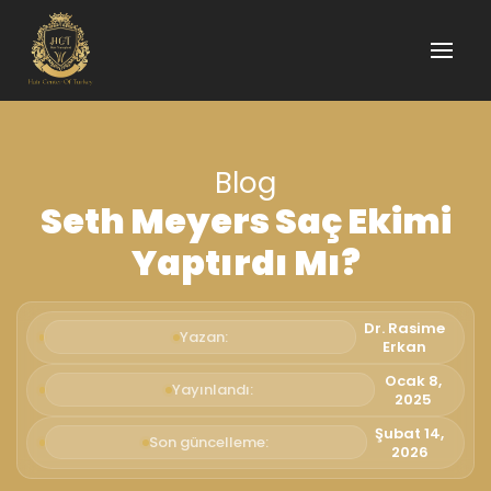
Blog
Seth Meyers Saç Ekimi
Yaptırdı Mı?
Dr. Rasime
Yazan:
Erkan
Ocak 8,
Yayınlandı:
2025
Şubat 14,
Son güncelleme:
2026