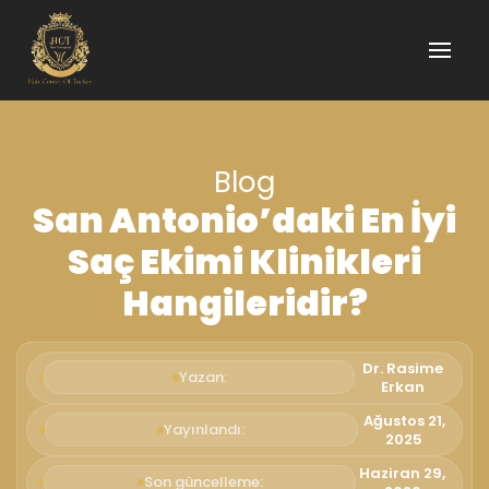
Blog
San Antonio’daki En İyi
Saç Ekimi Klinikleri
Hangileridir?
Dr. Rasime
Yazan:
Erkan
Ağustos 21,
Yayınlandı:
2025
Haziran 29,
Son güncelleme: