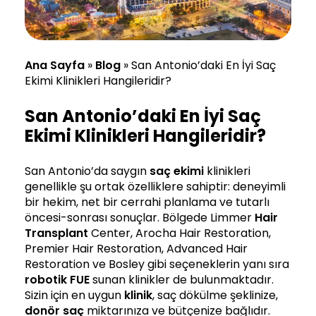
Ana Sayfa
»
Blog
»
San Antonio’daki En İyi Saç
Ekimi Klinikleri Hangileridir?
San Antonio’daki En İyi Saç
Ekimi Klinikleri Hangileridir?
San Antonio’da saygın
saç ekimi
klinikleri
genellikle şu ortak özelliklere sahiptir: deneyimli
bir hekim, net bir cerrahi planlama ve tutarlı
öncesi-sonrası sonuçlar. Bölgede Limmer
Hair
Transplant
Center, Arocha Hair Restoration,
Premier Hair Restoration, Advanced Hair
Restoration ve Bosley gibi seçeneklerin yanı sıra
robotik
FUE
sunan klinikler de bulunmaktadır.
Sizin için en uygun
klinik
, saç dökülme şeklinize,
donör saç
miktarınıza ve bütçenize bağlıdır.