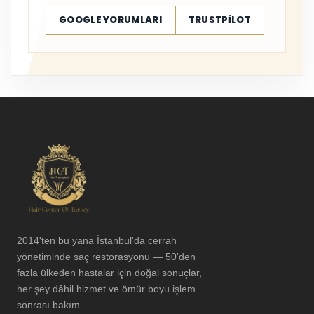
GOOGLE YORUMLARI
TRUSTPILOT
2014'ten bu yana İstanbul'da cerrah
yönetiminde saç restorasyonu — 50'den
fazla ülkeden hastalar için doğal sonuçlar,
her şey dâhil hizmet ve ömür boyu işlem
sonrası bakım.