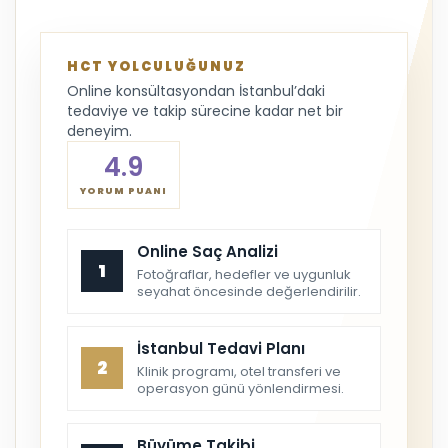
HCT YOLCULUĞUNUZ
Online konsültasyondan İstanbul’daki
tedaviye ve takip sürecine kadar net bir
deneyim.
4.9
YORUM PUANI
Online Saç Analizi
1
Fotoğraflar, hedefler ve uygunluk
seyahat öncesinde değerlendirilir.
İstanbul Tedavi Planı
2
Klinik programı, otel transferi ve
operasyon günü yönlendirmesi.
Büyüme Takibi