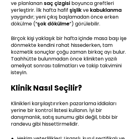
ve planlanan
saç çizgisi
boyunca greftleri
yerleştirir. İlk hafta hafif
şişlik
ve
kabuklanma
yaygındır; yeni çıkış başlamadan önce erken
dökülme (“
şok dökülme
”) görülebilir.
Birçok kişi yaklaşık bir hafta içinde masa başı işe
dönmekte kendini rahat hissederken, tam
kozmetik sonuçlar çoğu zaman birkaç ayı bulur.
Taahhütte bulunmadan önce klinikten yazılı
ameliyat sonrası talimatları ve takip takvimini
isteyin.
Klinik Nasıl Seçilir?
Klinikleri karşılaştırırken pazarlama iddiaları
yerine bir kontrol listesi kullanın. İyi bir
danışmanlık, satış sunumu gibi değil, tıbbi bir
randevu gibi hissettirmelidir.
Hekim yeterlilikleri: Lisanslı, kurul sertifikalı ve