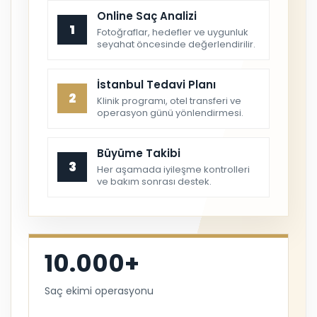
Online Saç Analizi
1
Fotoğraflar, hedefler ve uygunluk
seyahat öncesinde değerlendirilir.
İstanbul Tedavi Planı
2
Klinik programı, otel transferi ve
operasyon günü yönlendirmesi.
Büyüme Takibi
3
Her aşamada iyileşme kontrolleri
ve bakım sonrası destek.
10.000+
Saç ekimi operasyonu