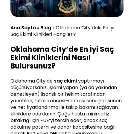
Ana Sayfa
»
Blog
»
Oklahoma City’deki En İyi
Saç Ekimi Klinikleri Hangileri?
Oklahoma City’de En İyi Saç
Ekimi Kliniklerini Nasıl
Bulursunuz?
Oklahoma City’de
saç ekimi
yaptırmayı
düşünüyorsanız, işlemi yapan (ya da yakından
denetleyen) lisanslı bir hekim tarafından
yönetilen, tutarlı öncesi–sonrası sonuçlar sunan
ve net fiyatlandırma ile takip bakımı sağlayan
kliniklere odaklanın. Çoğu hasta minimal iz
bıraktığı için FUE’yi tercih eder; ancak saç
dökülme paterni ve donör kapasitesine bağlı
olarak
FUT
veya
DHI
daha uygun olabilir.