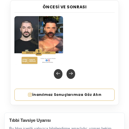
ÖNCESI VE SONRASI
İnanılmaz Sonuçlarımıza Göz Atın
Tıbbi Tavsiye Uyarısı
Bu blog içeriği yalnızca bilgilendirme amaçlıdır; uzman hekim