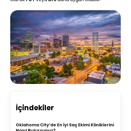
İçindekiler
Oklahoma City’de En İyi Saç Ekimi Kliniklerini
Nasıl Bulursunuz?