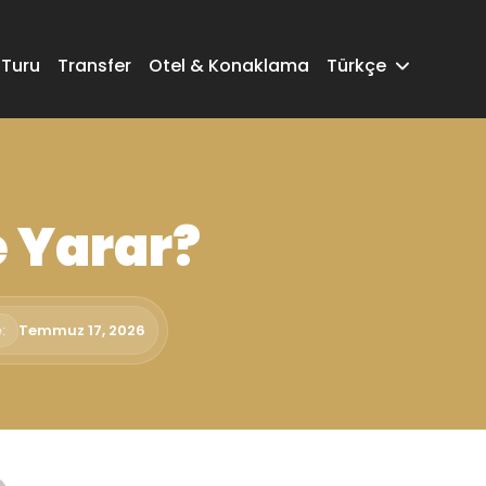
 Turu
Transfer
Otel & Konaklama
Türkçe
e Yarar?
:
Temmuz 17, 2026