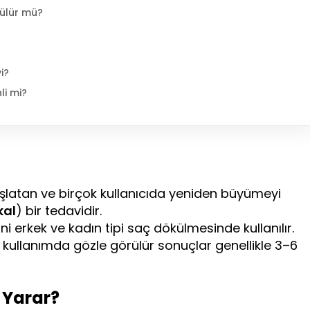
külür mü?
i?
li mi?
şlatan ve birçok kullanıcıda yeniden büyümeyi
kal
) bir tedavidir.
i erkek ve kadın tipi saç dökülmesinde kullanılır.
nli kullanımda gözle görülür sonuçlar genellikle 3–6
e Yarar?