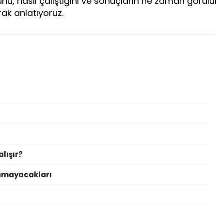
unu, nasıl çalıştığını ve sonuçların ne zaman görülü
ak anlatıyoruz.
lışır?
pamayacakları