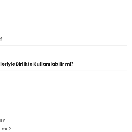
r?
riyle Birlikte Kullanılabilir mi?
?
ır?
r mu?