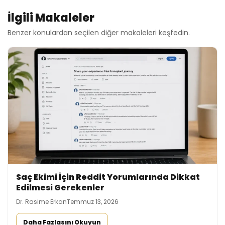
respected dermatologist with ove...
→
Daha Fazla Bilgi
İlgili Makaleler
Benzer konulardan seçilen diğer makaleleri keşfedin.