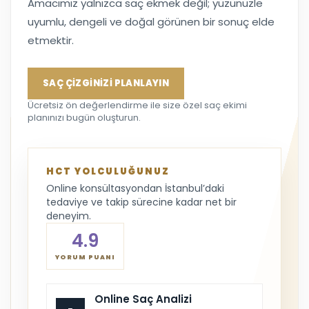
HCT Klinik'te saç ekiminin en önemli
aşamalarından biri saç çizgisi tasarımıdır. Yüz
hatlarınız, yaşınız, mevcut saç yapınız ve
gelecekteki görünümünüz birlikte
değerlendirilerek size özel bir plan oluşturulur.
Amacımız yalnızca saç ekmek değil; yüzünüzle
uyumlu, dengeli ve doğal görünen bir sonuç elde
etmektir.
SAÇ ÇİZGİNİZİ PLANLAYIN
Ücretsiz ön değerlendirme ile size özel saç ekimi
planınızı bugün oluşturun.
HCT YOLCULUĞUNUZ
Online konsültasyondan İstanbul’daki