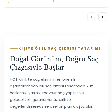
Saç Ekimi İçin Reddit Yorumlarında Dikkat
Edilmesi Gerekenler
Dr. Rasime Erkan
Temmuz 13, 2026
Daha Fazlasını Okuyun
‹
›
KİŞİYE ÖZEL SAÇ ÇİZGİSİ TASARIMI
Doğal Görünüm, Doğru Saç
Çizgisiyle Başlar