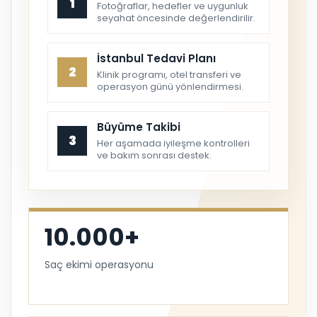
tedaviye ve takip sürecine kadar net bir
deneyim.
4.9
YORUM PUANI
Online Saç Analizi
1
Fotoğraflar, hedefler ve uygunluk
seyahat öncesinde değerlendirilir.
İstanbul Tedavi Planı
2
Klinik programı, otel transferi ve
operasyon günü yönlendirmesi.
Büyüme Takibi
3
Her aşamada iyileşme kontrolleri
ve bakım sonrası destek.