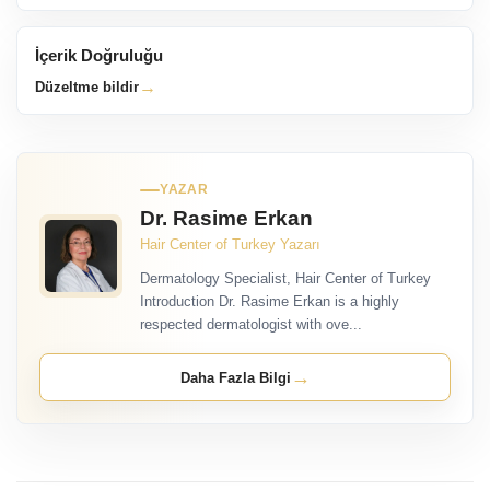
İnanılmaz Sonuçlarımıza Göz Atın
Tıbbi Tavsiye Uyarısı
Bu blog içeriği yalnızca bilgilendirme amaçlıdır; uzman hekim
tanısı, tedavisi veya tıbbi tavsiyesinin yerine geçmez.
İçerik Doğruluğu
→
Düzeltme bildir
YAZAR
Dr. Rasime Erkan
Hair Center of Turkey Yazarı
Dermatology Specialist, Hair Center of Turkey
Introduction Dr. Rasime Erkan is a highly