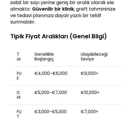
sabit bir sayı yerine geniş bir aralık olarak ele
almaktır.
Güvenilir bir klinik
, greft tahmininize
ve tedavi planınıza dayalı yazılı bir teklif
sunmalıdır.
Tipik Fiyat Aralıkları (Genel Bilgi)
T
Genellikle
Ulaşabileceği
ür
Başlangıç
Seviye
FU
€4,000–€6,000
€9,000+
E
D
€5,000–€7,000
€10,000+
HI
FU
€3,000–€5,000
€7,000+
T