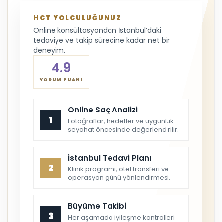
HCT YOLCULUĞUNUZ
Online konsültasyondan İstanbul’daki
tedaviye ve takip sürecine kadar net bir
deneyim.
4.9
YORUM PUANI
Online Saç Analizi
1
Fotoğraflar, hedefler ve uygunluk
seyahat öncesinde değerlendirilir.
İstanbul Tedavi Planı
2
Klinik programı, otel transferi ve
operasyon günü yönlendirmesi.
Büyüme Takibi
3
Her aşamada iyileşme kontrolleri