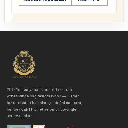
2014'ten bu yana İstanbul'da cerrah
yönetiminde saç restorasyonu — 50'den
fazla ülkeden hastalar için doğal sonuçlar,
her şey dâhil hizmet ve ömür boyu işlem
sonrası bakım.