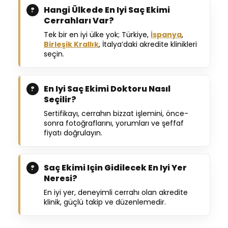
Hangi Ülkede En Iyi Saç Ekimi
Cerrahları Var?
Tek bir en iyi ülke yok; Türkiye,
İspanya
,
Birleşik Krallık
, İtalya’daki akredite klinikleri
seçin.
En Iyi Saç Ekimi Doktoru Nasıl
Seçilir?
Sertifikayı, cerrahın bizzat işlemini, önce-
sonra fotoğraflarını, yorumları ve şeffaf
fiyatı doğrulayın.
Saç Ekimi Için Gidilecek En Iyi Yer
Neresi?
En iyi yer, deneyimli cerrahı olan akredite
klinik, güçlü takip ve düzenlemedir.