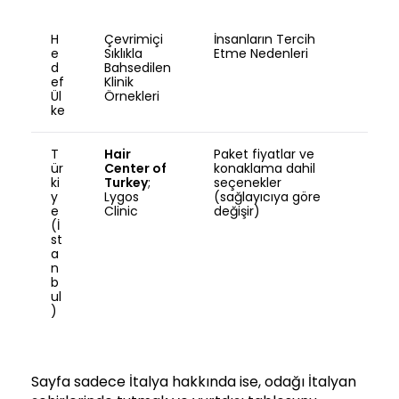
H
Çevrimiçi
İnsanların Tercih
e
Sıklıkla
Etme Nedenleri
d
Bahsedilen
ef
Klinik
Ül
Örnekleri
ke
T
Hair
Paket fiyatlar ve
ür
Center of
konaklama dahil
ki
Turkey
;
seçenekler
y
Lygos
(sağlayıcıya göre
e
Clinic
değişir)
(İ
st
a
n
b
ul
)
Sayfa sadece İtalya hakkında ise, odağı İtalyan