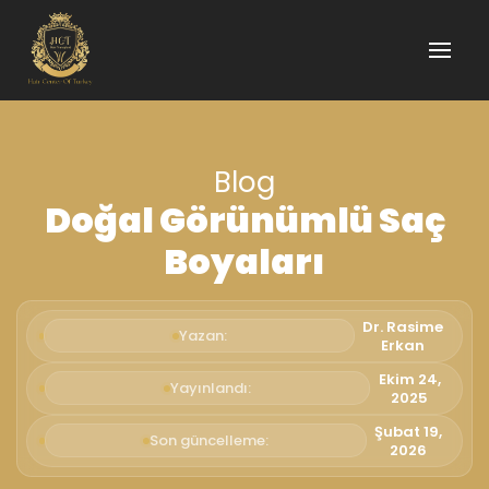
Blog
Doğal Görünümlü Saç
Boyaları
Dr. Rasime
Yazan:
Erkan
Ekim 24,
Yayınlandı:
2025
Şubat 19,
Son güncelleme:
2026