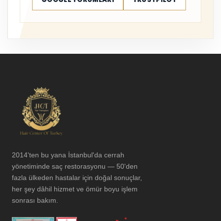
2014'ten bu yana İstanbul'da cerrah
yönetiminde saç restorasyonu — 50'den
fazla ülkeden hastalar için doğal sonuçlar,
her şey dâhil hizmet ve ömür boyu işlem
sonrası bakım.