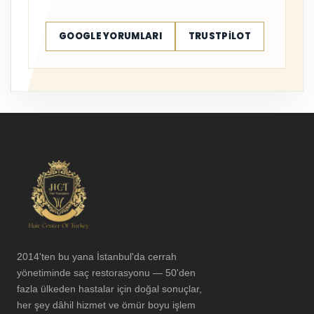
GOOGLE YORUMLARI
TRUSTPILOT
2014'ten bu yana İstanbul'da cerrah
yönetiminde saç restorasyonu — 50'den
fazla ülkeden hastalar için doğal sonuçlar,
her şey dâhil hizmet ve ömür boyu işlem