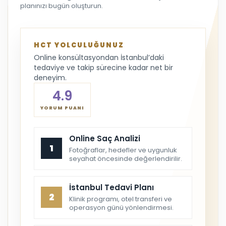
planınızı bugün oluşturun.
HCT YOLCULUĞUNUZ
Online konsültasyondan İstanbul’daki
tedaviye ve takip sürecine kadar net bir
deneyim.
4.9
YORUM PUANI
Online Saç Analizi
1
Fotoğraflar, hedefler ve uygunluk
seyahat öncesinde değerlendirilir.
İstanbul Tedavi Planı
2
Klinik programı, otel transferi ve
operasyon günü yönlendirmesi.