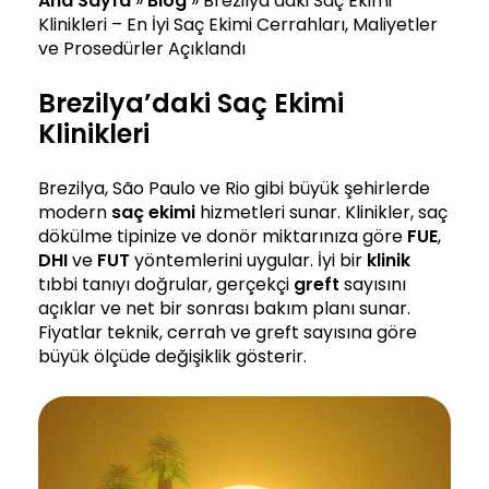
Ana Sayfa
»
Blog
»
Brezilya’daki Saç Ekimi
Klinikleri – En İyi Saç Ekimi Cerrahları, Maliyetler
ve Prosedürler Açıklandı
Brezilya’daki Saç Ekimi
Klinikleri
Brezilya, São Paulo ve Rio gibi büyük şehirlerde
modern
saç ekimi
hizmetleri sunar. Klinikler, saç
dökülme tipinize ve donör miktarınıza göre
FUE
,
DHI
ve
FUT
yöntemlerini uygular. İyi bir
klinik
tıbbi tanıyı doğrular, gerçekçi
greft
sayısını
açıklar ve net bir sonrası bakım planı sunar.
Fiyatlar teknik, cerrah ve greft sayısına göre
büyük ölçüde değişiklik gösterir.