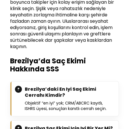
boyunca takipler için kolay erişim sağlayan bir
klinik seçin. Şişlik veya rahatsızlık nedeniyle
seyahatin zorlaşma ihtimaline karşı şehirde
fazladan zaman ayırın. Uluslararası seyahat
ediyorsanız, giriş koşullarını kontrol edin, işlem
sonrası güvenli ulaşımı planlayın ve greftlere
sürtünebilecek dar şapkalar veya kasklardan
kaçının.
Brezilya’da Saç Ekimi
Hakkında SSS
Brezilya’daki En Iyi Saç Ekimi
Cerrahı Kimdir?
Objektif “en iyi” yok; CRM/ABCRC kayıtlı,
ISHRS üyesi, sonuçları kanıtlı cerrah seçin.
Brezilya Saç Ekimi Için Iyi Bir Yer Mi?