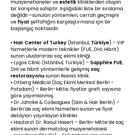
muayenehaneler ve
estetik
kliniklerden oluşan
bir karışıma sahiptir. Aşağıdaki liste bir sıralama
değildir—sunulan yöntemleri, cerrah geçmişini
ve
fiyat
şeffaflığını karşılaştırmanız için bir
başlangıç noktasıdır.
⦁
Hair Center of Turkey
(İstanbul,
Türkiye
) – VIP
hizmetlerle modern teknikler (FUE, DHI, Hibrit)
sunan uluslararası saç ekimi kliniği.
⦁ Lygos Clinic (İstanbul, Türkiye) –
Sapphire FUE
,
DHI ve hibrit yöntemlerle gelişmiş
saç
restorasyonu
sunan lisanslı klinik.
⦁ Otberg Medical (Saç Ekimi Merkezi Berlin –
Potsdam) – Berlin-Mitte; fiyatlar greft sayısına
göre yayımlanmış.
⦁ Dr Jahnke & Colleagues (Skin & Hair Berlin) –
Berlin’de saç ekimi hizmetleri sunan ve fiyat
detayları yayınlayan klinikler.
⦁ Hautarzt Dr. Raoul Hasert – Berlin-Mitte’de saç
ekimi sunan dermatolog muayenehanesi.