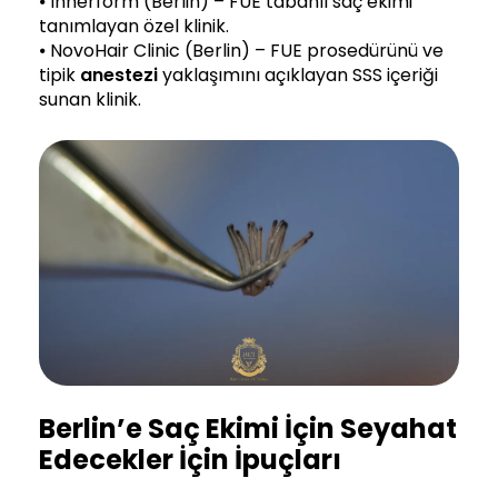
⦁ Innerform (Berlin) – FUE tabanlı saç ekimi
tanımlayan özel klinik.
⦁ NovoHair Clinic (Berlin) – FUE prosedürünü ve
tipik
anestezi
yaklaşımını açıklayan SSS içeriği
sunan klinik.
Berlin’e Saç Ekimi İçin Seyahat
Edecekler İçin İpuçları