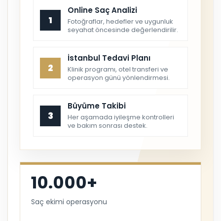
Online Saç Analizi
1
Fotoğraflar, hedefler ve uygunluk
seyahat öncesinde değerlendirilir.
İstanbul Tedavi Planı
2
Klinik programı, otel transferi ve
operasyon günü yönlendirmesi.
Büyüme Takibi
3
Her aşamada iyileşme kontrolleri
ve bakım sonrası destek.
10.000+
Saç ekimi operasyonu