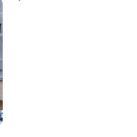
Русский
Български
Svenska