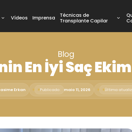
Técnicas de
Q
Vídeos
Imprensa
Transplante Capilar
C
Blog
nin En İyi Saç Ekim
Rasime Erkan
Publicado:
maio 11, 2026
Última atuali