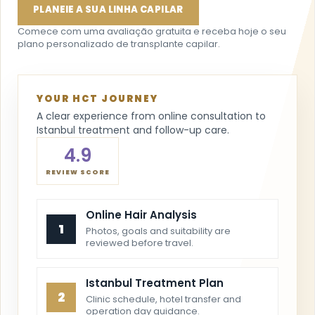
PLANEIE A SUA LINHA CAPILAR
Comece com uma avaliação gratuita e receba hoje o seu
plano personalizado de transplante capilar.
YOUR HCT JOURNEY
A clear experience from online consultation to
Istanbul treatment and follow-up care.
4.9
REVIEW SCORE
Online Hair Analysis
1
Photos, goals and suitability are
reviewed before travel.
Istanbul Treatment Plan
2
Clinic schedule, hotel transfer and
operation day guidance.