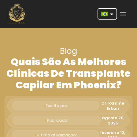
Nederlands
English
Blog
Français
Quais São As Melhores
Deutsch
Clínicas De Transplante
Português
Capilar Em Phoenix?
Español
Türkçe
Dr. Rasime
Escrito por:
Erkan
Italiano
agosto 20,
Publicado:
2025
Română
fevereiro 12,
Última atualização: