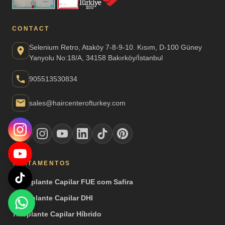
CONTACT
Selenium Retro, Ataköy 7-8-9-10. Kısım, D-100 Güney
Yanyolu No:18/A, 34158 Bakırköy/İstanbul
905513530834
sales@haircenterofturkey.com
TRATAMENTOS
Transplante Capilar FUE com Safira
Transplante Capilar DHI
Trasplante Capilar Híbrido