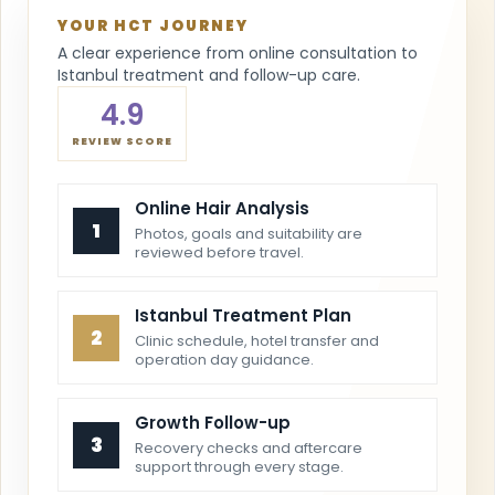
YOUR HCT JOURNEY
A clear experience from online consultation to
Istanbul treatment and follow-up care.
4.9
REVIEW SCORE
Online Hair Analysis
1
Photos, goals and suitability are
reviewed before travel.
Istanbul Treatment Plan
2
Clinic schedule, hotel transfer and
operation day guidance.
Growth Follow-up
3
Recovery checks and aftercare
support through every stage.