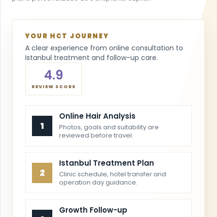
YOUR HCT JOURNEY
A clear experience from online consultation to
Istanbul treatment and follow-up care.
4.9
REVIEW SCORE
Online Hair Analysis
1
Photos, goals and suitability are
reviewed before travel.
Istanbul Treatment Plan
2
Clinic schedule, hotel transfer and
operation day guidance.
Growth Follow-up