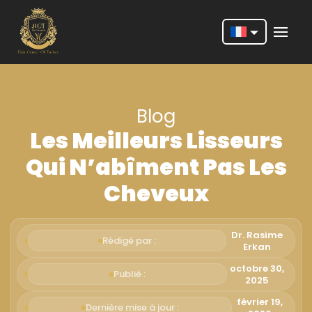
Nederlands
English
Blog
Français
Les Meilleurs Lisseurs
Deutsch
Qui N’abîment Pas Les
Português
Cheveux
Español
Türkçe
Dr. Rasime
Rédigé par :
Erkan
Italiano
octobre 30,
Publié :
2025
Română
février 19,
Dernière mise à jour :