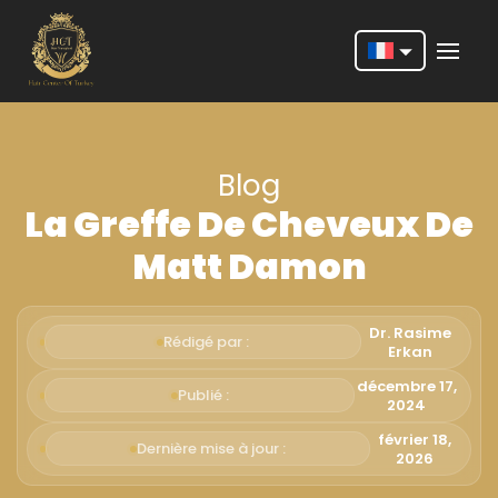
Nederlands
English
Blog
Français
La Greffe De Cheveux De
Deutsch
Matt Damon
Português
Español
Dr. Rasime
Rédigé par :
Erkan
Türkçe
décembre 17,
Publié :
2024
Italiano
février 18,
Dernière mise à jour :
Română
2026