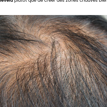
hevelu
plutôt que de créer des zones chauves bie