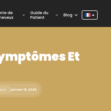
erte de
Guide du
Blog
heveux
Patient
Nederlands
English
Français
 Symptômes Et
Deutsch
Português
Español
Türkçe
our :
janvier 16, 2026
Italiano
Română