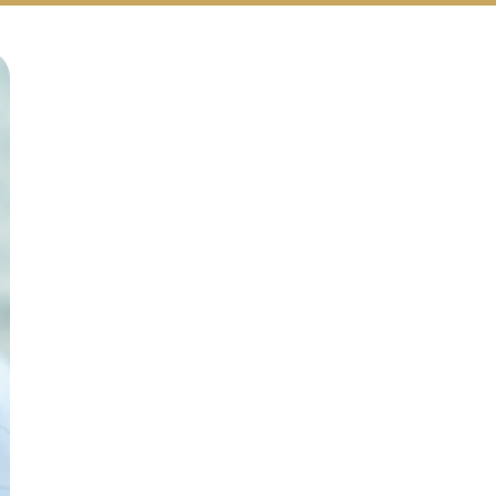
Русский
Български
Svenska