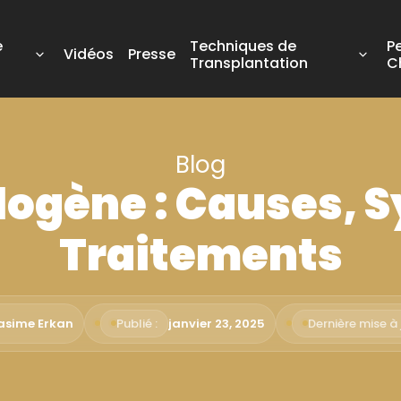
e
Techniques de
P
Vidéos
Presse
Transplantation
C
Blog
logène : Causes,
Traitements
Rasime Erkan
Publié :
janvier 23, 2025
Dernière mise à j