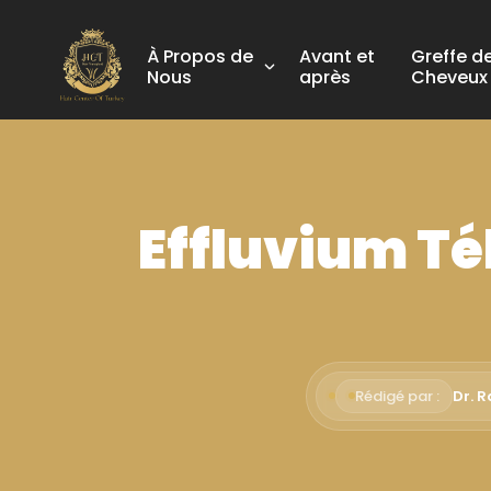
À Propos de
Avant et
Greffe d
Nous
après
Cheveux
Effluvium Té
Rédigé par :
Dr. 