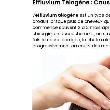
Effluvium Télogène : Cau
L’
effluvium télogène
est un type d
produit lorsque plus de cheveux qu
commence souvent 2 à 3 mois après
chirurgie, un accouchement, un str
fois la cause corrigée, la chute ra
progressivement au cours des mois