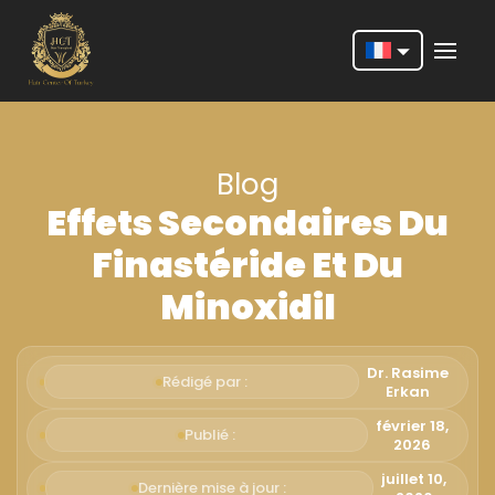
Nederlands
English
Blog
Français
Effets Secondaires Du
Deutsch
Finastéride Et Du
Português
Minoxidil
Español
Türkçe
Dr. Rasime
Rédigé par :
Erkan
Italiano
février 18,
Publié :
2026
Română
juillet 10,
Dernière mise à jour :