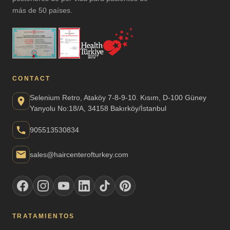
más de 50 países.
CONTACT
Selenium Retro, Ataköy 7-8-9-10. Kısım, D-100 Güney
Yanyolu No:18/A, 34158 Bakırköy/İstanbul
905513530834
sales@haircenterofturkey.com
TRATAMIENTOS