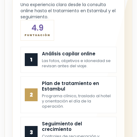
Una experiencia clara desde la consulta
online hasta el tratamiento en Estambul y el
seguimiento.
4.9
PUNTUACIÓN
Análisis capilar online
1
Las fotos, objetivos e idoneidad se
revisan antes del viaje.
Plan de tratamiento en
Estambul
2
Programa clínico, traslado al hotel
y orientación el día de la
operación.
Seguimiento del
crecimiento
3
Controles de recuperación y