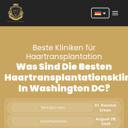
Nederlands
English
Beste Kliniken für
Français
Haartransplantation
Deutsch
Was Sind Die Besten
Português
Haartransplantationskli
Español
In Washington DC?
Türkçe
Italiano
Dr. Rasime
Verfasst von:
Erkan
Română
August 28,
Veröffentlicht:
2025